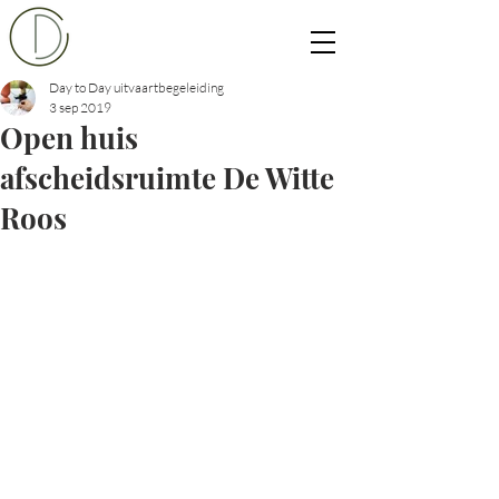
Day to Day uitvaartbegeleiding
3 sep 2019
Open huis
afscheidsruimte De Witte
Roos